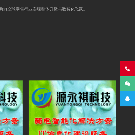
”
助力全球零售行业实现整体升级与数智化飞跃。


