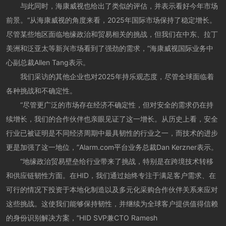
与此同时，海康威视也给出了类似的评估，并表示
看好
今年市场
前景。“从海康威视的角度来看，2025年国际市场保持了稳定增长。
尽管某些地区面临地缘政治和贸易相关的挑战，但我们在中东、拉丁
美洲和泛亚太等新兴市场看到了强劲的需求，”海康威视国际业务中
心副总裁Allen Tang表示。
我们采访的其他企业也对2025年持乐观态度，尽管全球面临着
各种挑战和不确定性。
“尽管更广泛的市场存在经济不确定性，但对安全的需求仍在持
续增长，我们的合作伙伴也亲眼见证了这一增长。从历史上看，安全
行业已被证明是不同经济周期中最具韧性的行业之一，而技术的进步
更是加强了这一地位，”Alarm.com平台业务总裁Dan Kerzner表示。
“地缘政治贸易壁垒给行业带来了挑战，特别是在跨境技术转移
和供应链韧性方面。在HID，我们通过始终专注于满足客户需求、在
可行的情况下投资于本地化制造以及多元化采购合作伙伴关系来应对
这些挑战。这使我们能够保持韧性，并继续为全球客户提供值得信赖
的身份识别解决方案，”HID SVP兼CTO Ramesh