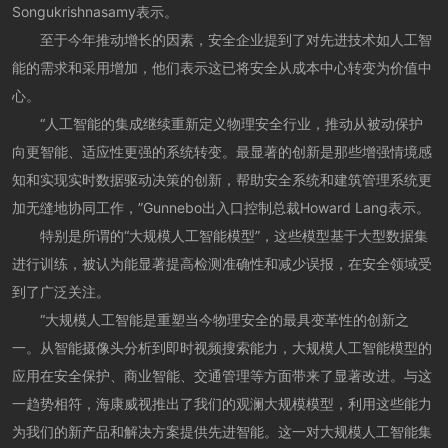
Songukrishnasamy表示。
至于今年推动增长的因素，安全企业提到了对先进技术如人工智
能的需求和采用增加，他们表示这已将安全从成本中心转变为价值中
心。
“人工智能的集成继续重新定义物理安全行业，推动从被动保护
向更智能、适应性更强的系统转变。最显著的创新是那些增强情境感
知和实现实时数据驱动决策的创新，帮助安全系统和建筑管理系统更
加无缝地协同工作，”Gunnebo出入口控制总裁Howard Lang表示。
特别是所谓的“大规模人工智能模型”，这些模型基于大型数据集
进行训练，被认为能显著提高检测准确性和减少误报，在安全领域受
到了广泛关注。
“大规模人工智能是重塑当今物理安全的最具变革性的创新之
一。从智能摄像头分析到即时视频搜索能力，大规模人工智能模型的
应用在安全保护、商业智能、交通管理等方面带来了显著改进。与这
一趋势相符，海康威视推出了我们的观澜大规模模型，利用这些能力
为我们的新产品和解决方案提供先进智能。这一对大规模人工智能集