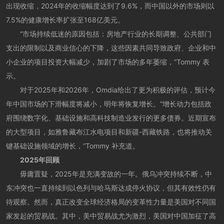
出现收缩，2024年的收缩幅度达到了9.6%，而中国以外的市场则以
7.5%的健康增长率扩张至168亿美元。
“市场持续低迷的原因包括：房地产行业的长期调整、公共部门
支出的限制以及商业信心的下降，这些因素共同导致政府、企业和中
小企业的项目投资大幅减少，加剧了市场的多年萎缩，”
Tommy
表
示。
对于2025年和2026年，Omdia给出了更为积极的评估，预计今
年中国市场的下滑幅度将减小，明年将恢复增长。“增长动力包括政
府围绕数字化、基础设施和高科技制造业发行的更多债券。近期宣布
的大型项目，如雅鲁藏布江水电项目和新疆-西藏铁路，也将推动关
键基础设施领域的增长，”
Tommy
补充道。
2025年回顾
毋庸置疑，2025年是充满变故的一年。俄乌冲突持续不断，中
东冲突也一直持续到以色列与哈马斯达成停火协议，但其有效性仍有
待观察。然而，真正改变全球经济格局的变革性力量是美国对不同国
家发起的贸易战。其中，美中贸易战尤为激烈，美国对中国加征了高