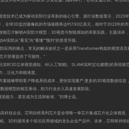
技术已成为驱动安防行业革新的核心引擎。据行业数据显示，2023年中
，全球3D监控摄像机的市场规模将达约7.92亿美元，相对于2022年的
芯片解锁AI安防大模型：3D视觉与智能感知的革新实践」主题演讲，
AI安防从“看见”向“看懂”“预判”的质变升级。
应用的痛点，常见的解决途径之一是采用Transformer构架的视觉
一颗芯片部署提供了可能性。”
3D立体视觉感知、AI(人工智能)、SLAM(实时定位建图)的系统级
力，泛化力和精准度。
能够帮助客户降低系统成本，更快实现量产;更多的3D视觉数据信息，
过数据模型的相互推动，助力行业步入高速发展阶段。
觉能力，甚至成为主流和标准。”刘博士说。
科技企业。芯明自研系列芯片是全球唯一单芯片集成芯片化立体视觉、AI(
机、3D扫描等多个前沿应用领域的龙头企业产品中。未来，芯明将持续创