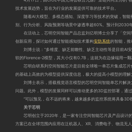
技术发展趋势，旨在为行业的发展提供可靠的技术平台。
随着AI大模型、多模态感知、深度学习等技术的突破，智能视觉
别、行为分析、风险预测等场景中渗透率超60%。预计到2030年
在活动上，芯明空间智能产品总监刘亿明博士分享了「空间智能
创新应用，探讨如何通过智能感知技术重构
安防系统
的智能，推动
刘博士说：“多维度、缺乏前瞻性、缺乏主动性等是目前AI安防
软的Florence-2模型，其大小仅有0.7B，这就为在边缘端用
芯明自研系列空间智能芯片是目前全球唯一单芯片集成芯片化实时
的基础上高效的为模型提供深度信息，极大的提高小模型的理解
刘博士表示，搭载视觉语言模型的芯明空间智能单芯片解决方案
问题。此外，模型的发展同样可以推动更多的3D监控部署，通
“可以预见，在不远的将来，越来越多的监控系统将具备3D视
关于芯明
芯明创立于2020年，是一家专注空间智能芯片及产品设计的高
方案已在全球范围内应用在泛机器人、XR、消费电子、物流无人