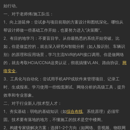
始行动。
一、对于老师傅/施工队伍：
1、向上游延伸：尝试参与项目前期的方案设计和图纸深化。哪怕从
帮设计师做一些基础工作开始，也要努力进入“决策圈”。
2、有目的地学习：不要盲目学。从你最熟悉的系统开始突破。比
如，你是做监控的，就去深入研究AI智能分析（如人脸识别、车辆识
别）的原理和应用场景，学习主流NVR的API接口调用。你是做网络
的，就去考取HCIA/CCNA这类认证，彻底搞懂VLAN、路由协议、
网
络安全
。
3、工具化与自动化：尝试用手机APP或软件来管理项目、记录工
时、生成报表。学习使用一些线缆测试、网络分析的高级工具，提升
效率和专业形象。
二、对于行业新人/技术型人才：
1、夯实基础：弱电的基础知识（如
综合布线
、系统原理）必须牢
固。技术要有落地的地方，不懂施工的技术是空中楼阁。
2、构建专家级解决方案：选择1-2个方向（如网络、音视频、物联网