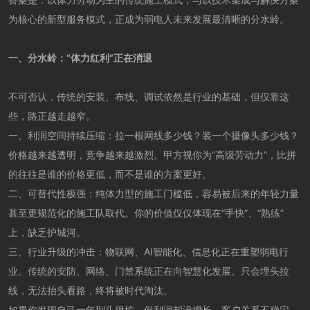
为核心的新型服务模式，正成为弱电人未来发展最清晰的分水岭。
一、分水岭：“体力红利”正在消退
不可否认，传统的安装、布线、调试依然是行业的基础，但仅靠这
些，路正越走越窄。
一、利润空间持续压缩：拉一根网线多少钱？装一个摄像头多少钱？
价格越来越透明，竞争越来越激烈。甲方视你为“高级劳动力”，比拼
的往往是谁的价格更低，而不是谁的方案更好。
二、可替代性极强：纯体力型的施工门槛低，容易被后来的年轻力量
甚至更规范化的施工队取代。你的价值仅仅体现在“手快”、“熟练”
上，缺乏护城河。
三、行业升级的冲击：物联网、AI智能化、信息化正在重塑弱电行
业。传统的安防、网络、门禁系统正在向智慧化发展。只会埋头拉
线，无法抬头看路，终将被时代淘汰。
如果你发现自己一年到头很忙，但利润却没增长，客户关系不稳定，