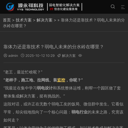


首页
>
技术方案
>
解决方案
> » 靠体力还是靠技术？弱电人未来的分
水岭在哪里？
靠体力还是靠技术？弱电人未来的分水岭在哪里？
admin
2025-10-12 10:29
解决方案




“老王，最近忙啥呢？”
“老样子，跑工地、拉网线、装
监控
，你呢？”
“我最近在集中学习
弱电设计
和系统整体运维，刚帮一个园区做了套
整体集成解决方案，挺有挑战的。”
这段对话，或许正在无数个弱电工友的饭局、微信群中发生。它看似
平常，却尖锐地指向了一个核心问题：
弱电行业
的未来之路，究竟该
如何走？
答案是：以体力劳动为主的传统施工模式，与以技术集成与解决方案