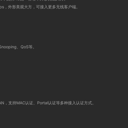
ps
，外形美观大方，可接入更多无线客户端。
ooping、Q
oS等。
AN
，支持
MAC
认证、
Portal
认证等多种接入认证方式。