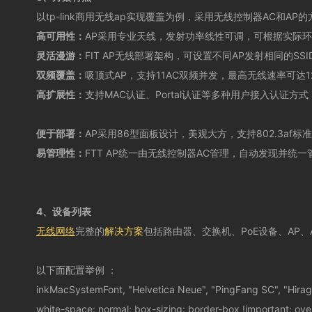
以tp-link商用无线ap实现覆盖为例，采用无线控制器
AC
和
AP
的
高可用性：
AP
采用专业天线，发射功率线性可调，可根据实际环
灵活漫游：
FIT AP
无线部署架构，可设置不同
AP
发射相同的
SSI
双频覆盖：
吸顶式
AP
，支持
11AC
双频并发，最高无线速率可达
1
高扩展性：
支持
MAC
认证、
Portal
认证等多种用户接入认证方式
便于部署：
AP
采用
86
型面板设计，美观大方，支持
802.3af
标准
易管理性：
FTT AP
统一由无线控制器
AC
管理，自动发现并统一
4、设备列表
无线网络
完整的
解决方案
包括路由器、交换机、
PoE
设备、
AP
、
以下面配置举例 ：
inkMacSystemFont, "Helvetica Neue", "PingFang SC", "Hiragino 
white-space: normal; box-sizing: border-box !important; ov