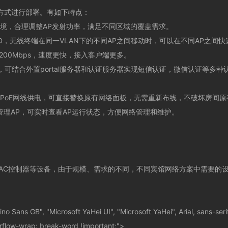
方式进行部署。
有如下特点：
境，合理调整
AP
发射功率，满足不同区域的覆盖需求。
D
，无线终端在同一
VLAN
下的不同
AP
之间移动时，可以在不同
AP
之间快
200Mbps
，速度更快，接入客户端更多。
，可结合外置
portal
服务器和认证服务器实现短信认证，微信认证等多种
PoE
网线供电，可直接替换原有网络面板，无需重新布线，不破坏房间原
管理
AP
，可实时查看
AP
运行状态，方便网络管理和维护。
AC
控制器等设备，由于规模、需求的不同，不同宾馆网络方案中需要的
Sans GB", "Microsoft YaHei UI", "Microsoft YaHei", Arial, sans-serif; 
erflow-wrap: break-word !important;">