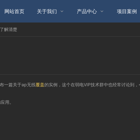
网站首页
关于我们
产品中心
项目案例


文了解清楚
布一篇关于ap无线
覆盖
的实例，这个在弱电VIP技术群中也经常讨论到
的应用。