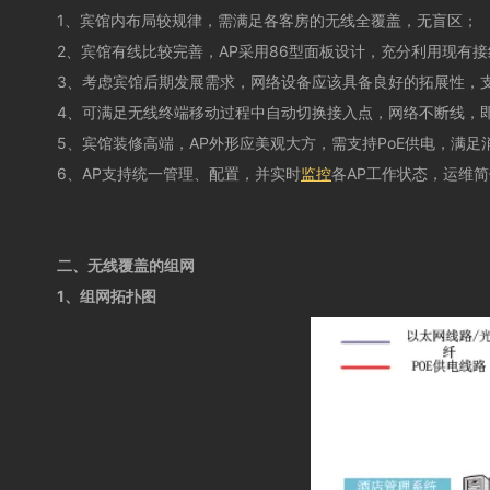
1、宾馆内布局较规律，需满足各客房的无线全覆盖，无盲区；
2、宾馆有线比较完善，AP采用86型面板设计，充分利用现有
3、考虑宾馆后期发展需求，网络设备应该具备良好的拓展性，
4、可满足无线终端移动过程中自动切换接入点，网络不断线，
5、宾馆装修高端，AP外形应美观大方，需支持PoE供电，满足
6、AP支持统一管理、配置，并实时
监控
各AP工作状态，运维
二、无线覆盖的组网
1、组网拓扑图