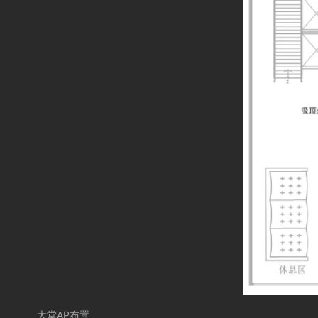
大堂
AP
布置