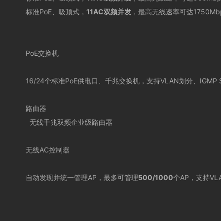
标准
PoE、吸顶式，
11AC
双频并发
，最高无线速率可达
1750Mb
PoE
交换机
16/24个标准P
oE供电口、千兆交换机，支持VLAN划分、IGMP Sn
路由器
无线千兆双频企业级路由器
无线AC控制器
自动发现并统一管理
AP
，最多可管理
500/1000
个
AP
，支持
VL