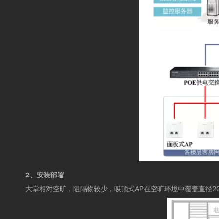
2、安装部署
大堂相对空旷，阻隔物较少，吸顶式
AP
在空旷环境中覆盖直径
2